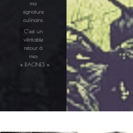
ma
signature
culinaire.
C’est un
véritable
retour à
mes
« RACINES ».