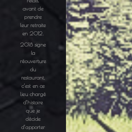
relais,
avant de
prendre
leur retraite
en 2012.
2018 signe
la
réouverture
du
restaurant,
c’est en ce
lieu chargé
d’histoire
que je
décide
d’apporter