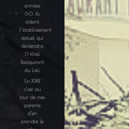
années
60, ils
créent
l’établissement
actuel qui
deviendra
l’Hôtel
Restaurant
du Lac.
En 1981
c’est au
tour de mes
parents
d’en
prendre le