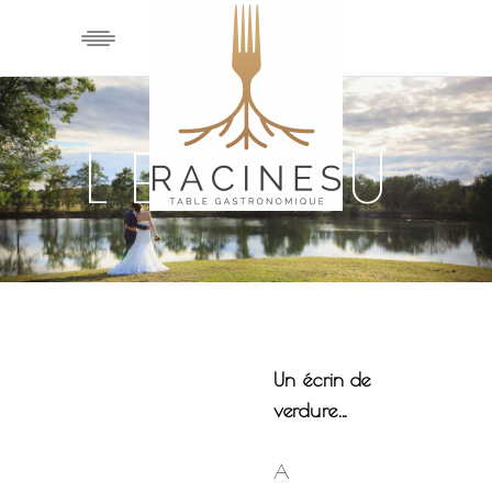
LE LIEU
Un écrin de
verdure…
A