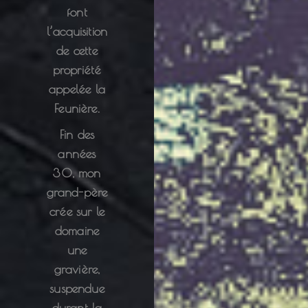
font
l’acquisition
de cette
propriété
appelée la
Feunière.
Fin des
années
30, mon
grand-père
crée sur le
domaine
une
gravière,
suspendue
durant la