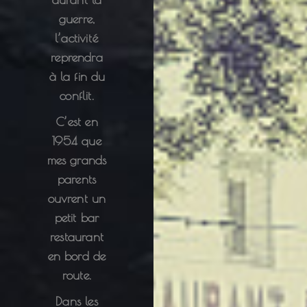
guerre,
l’activité
reprendra
à la fin du
conflit.
C’est en
1954 que
mes grands
parents
ouvrent un
petit bar
restaurant
en bord de
route.
Dans les